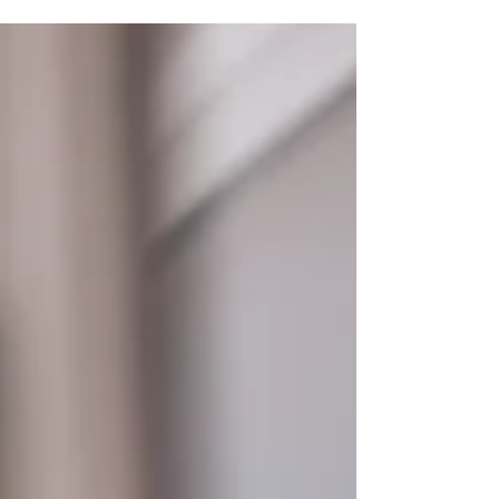
wspierających spersonalizowany rozwój
kariery. W obecnych czasach, rosną
oczekiwania dotyczące talentów, a
zaangażowanie pracowników jest
bezpośrednio związane z istotnymi
możliwościami rozwoju, dlatego
zrozumienie indywidualnych zachowań nie
jest opcjonalne: to podstawa.